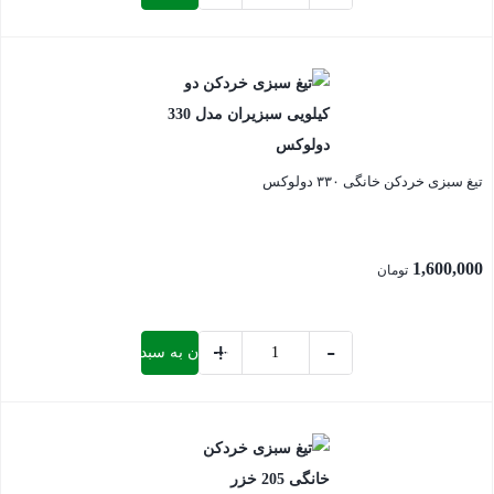
تیغ
بشقابی
بستن
دهانه
70
استیل
سبزیران
تیغ سبزی خردکن خانگی ۳۳۰ دولوکس
عدد
1,600,000
تومان
+
-
افزودن به سبد خرید
تیغ
سبزی
بستن
خردکن
خانگی
330