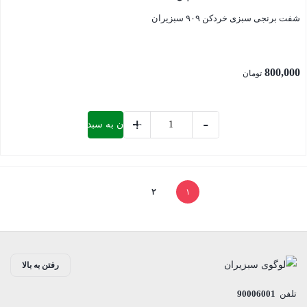
مهتاب
شفت برنجی سبزی خردکن ۹۰۹ سبزیران
عدد
800,000
تومان
+
-
افزودن به سبد خرید
شفت
برنجی
بستن
سبزی
خردکن
۲
۱
909
سبزیران
عدد
رفتن به بالا
تلفن
90006001