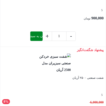
5
900,000
تومان
+
-
افزودن به سبد خرید
تیغ
بند
پیشنهاد شگفت‌انگیز
بستن
برنجی
2500
آریان
عدد
شفت صنعتی ۲۵۰۰ آریان
5
8%
قیمت
6,000,000