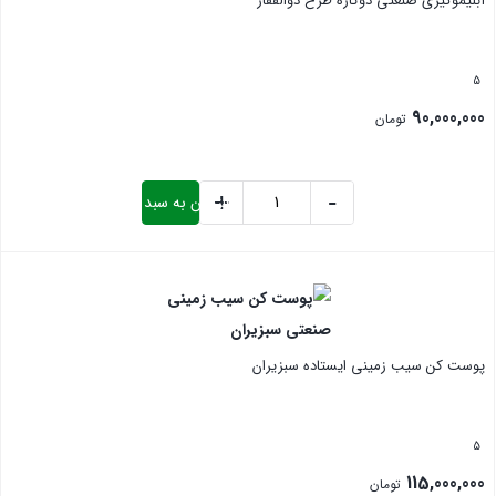
آبلیموگیری صنعتی دوکاره طرح ذوالفقار
ترکیه
عدد
5
90,000,000
تومان
+
-
افزودن به سبد خرید
آبلیموگیری
صنعتی
بستن
دوکاره
طرح
ذوالفقار
پوست کن سیب زمینی ایستاده سبزیران
عدد
5
115,000,000
تومان