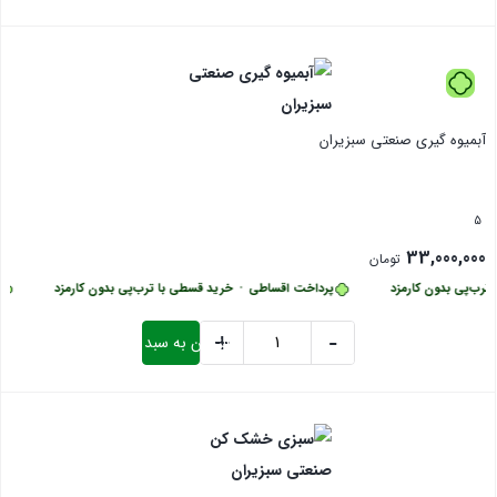
کالسکه
بستن
ای
گازی
برقی
آبمیوه گیری صنعتی سبزیران
سبزیران
عدد
5
33,000,000
تومان
رب‌پی بدون کارمزد
پرداخت اقساطی
•
خرید قسطی با ترب‌پی بدون کارمزد
پ
+
-
افزودن به سبد خرید
آبمیوه
گیری
بستن
صنعتی
سبزیران
عدد