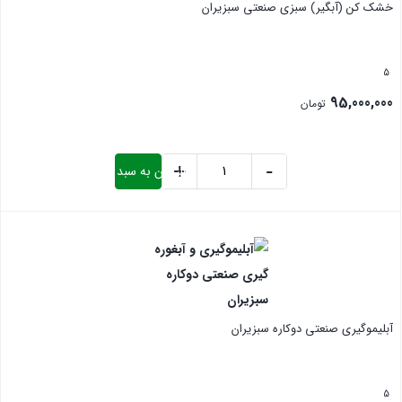
خشک کن (آبگیر) سبزی صنعتی سبزیران
5
95,000,000
تومان
+
-
افزودن به سبد خرید
خشک
کن
بستن
(آبگیر)
سبزی
صنعتی
سبزیران
آبلیموگیری صنعتی دوکاره سبزیران
عدد
5