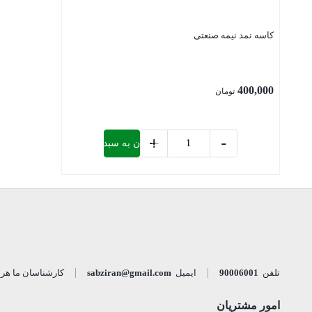
کاسه نمد نیمه صنعتی
400,000
تومان
+
-
افزودن به سبد خرید
کاسه
نمد
بستن
نیمه
صنعتی
عدد
تلفن
90006001
ایمیل
sabziran@gmail.com
کارشناسان ما هر روز از ساعت ۸ 
امور مشتریان