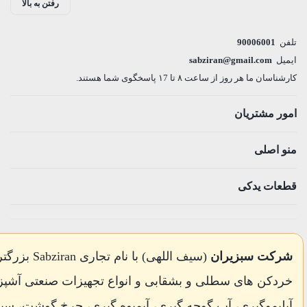
رفتن به بالا
سبزیران
عدد
تلفن
90006001
ایمیل
sabziran@gmail.com
کارشناسان ما هر روز از ساعت ۸ تا ۱7 پاسخگوی شما هستند.
امور مشتریان
منو اصلی
قطعات یدکی
شرکت سبزیران
(سیف اللهی) با 
خردکن های سطلی و بشقابی و انواع تجهیزات صنعتی آشپز
آبلیموگیری، آب گوجه گیری، آبمیوه گیری، چرخ گوشت، 