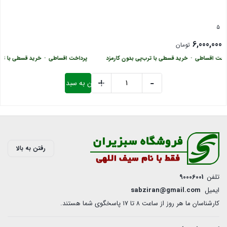
5
6,000,000
تومان
اخت اقساطی
•
خرید قسطی با ترب‌پی بدون کارمزد
پرداخت اقساطی
•
خرید قسطی با ترب
+
-
افزودن به سبد خرید
شفت
صنعتی
بستن
4500
اتم
عدد
رفتن به بالا
تلفن
90006001
ایمیل
sabziran@gmail.com
کارشناسان ما هر روز از ساعت ۸ تا ۱7 پاسخگوی شما هستند.