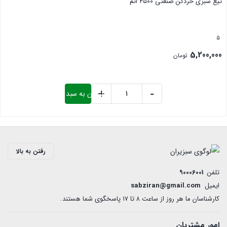
تیغ سبزی خردکن صنعتی ۴۵۰۰ اتم
5
5,200,000
تومان
+
-
افزودن به سبد خرید
تیغ
سبزی
بستن
خردکن
صنعتی
رفتن به بالا
4500
اتم
تلفن
90006001
عدد
ایمیل
sabziran@gmail.com
کارشناسان ما هر روز از ساعت ۸ تا ۱7 پاسخگوی شما هستند.
امور مشتریان