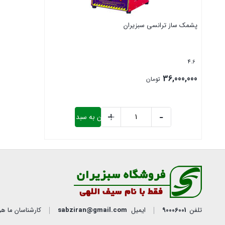
پشمک ساز ترانسی سبزیران
4.6
36,000,000
تومان
+
-
افزودن به سبد خرید
پشمک
ساز
بستن
ترانسی
سبزیران
عدد
تلفن
90006001
ایمیل
sabziran@gmail.com
کارشناسان ما هر روز از ساعت ۸